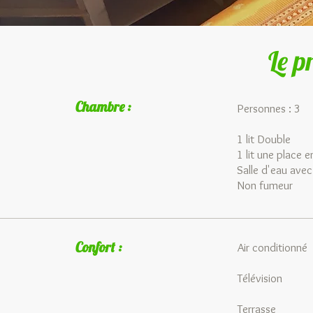
Le p
Chambre :
Personnes
1 lit Double
1 lit une place 
Salle d'eau avec
Non fumeur
Confort :
Air cond
Télévi
Terras